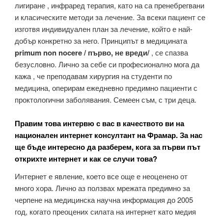
лигиране , инфраред терапия, като на са пренебрегвани
и класическите методи за лечение. За всеки пациент се
изготвя индивидуален план за лечение, който е най-
добър конкретно за него. Принципът в медицината
primum non nocere / първо, не вреди/
, се спазва
безусловно. Лично за себе си професионално мога да
кажа , че преподавам хирургия на студенти по
медицина, оперирам ежедневно предимно пациенти с
проктологични заболявания. Семеен съм, с три деца.
Правим това интервю с вас в качеството ви на
национален интернет консултант на Фрамар. За нас
ще бъде интересно да разберем, кога за първи път
открихте интернет и как се случи това?
Интернет е явление, което все още е неоценено от
много хора. Лично аз ползвах мрежата предимно за
черпене на медицинска научна информация до 2005
год, когато преоцених силата на интернет като медия