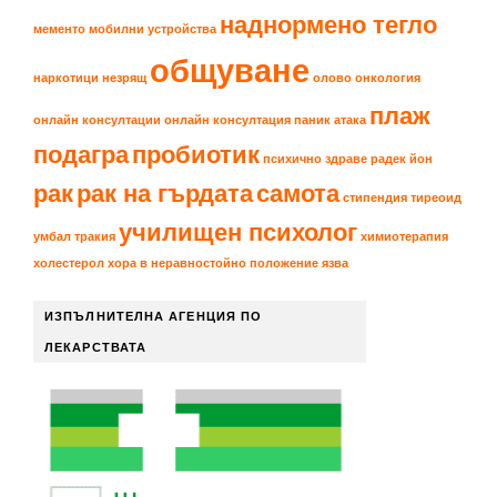
наднормено тегло
мементо
мобилни устройства
общуване
наркотици
незрящ
олово
онкология
плаж
онлайн консултации
онлайн консултация
паник атака
подагра
пробиотик
психично здраве
радек йон
рак
рак на гърдата
самота
стипендия
тиреоид
училищен психолог
умбал тракия
химиотерапия
холестерол
хора в неравностойно положение
язва
ИЗПЪЛНИТЕЛНА АГЕНЦИЯ ПО
ЛЕКАРСТВАТА