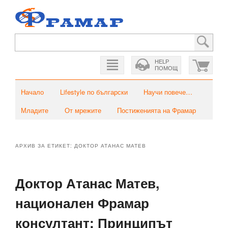
HELP
ПОМОЩ
Главно меню
Към основното съдържание
Към вторичното съдържание
Начало
Lifestyle по български
Научи повече…
Младите
От мрежите
Постиженията на Фрамар
АРХИВ ЗА ЕТИКЕТ:
ДОКТОР АТАНАС МАТЕВ
Доктор Атанас Матев,
национален Фрамар
консултант: Принципът