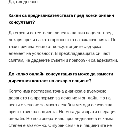
Да, ежедневно.
Какви са предизвикателствата пред всеки онлайн
консултант?
Да сгреши естествено, липсата на жив пациент пред
лекаря пречи на категоричността на заключенията. По
тази причина много от консултациите съдържат
елемент на условност. В преобладаващата си част
смятам, че дадените съвети и препоръки са адекватни.
До колко онлайн консултацията може да замести
директния контакт на лекар с пациент?
Когато има поставена точна диагноза е възможно
даването на препоръки за лечение и он-лайн. Но на
всеки е ясно че за много лечебни методи се изисква
присъствие на пациента. Не мога да изпратя операция
он-лайн. Но постоперативно проследяване в някаква
степен е възможно. Сигурен съм че и пациентите не