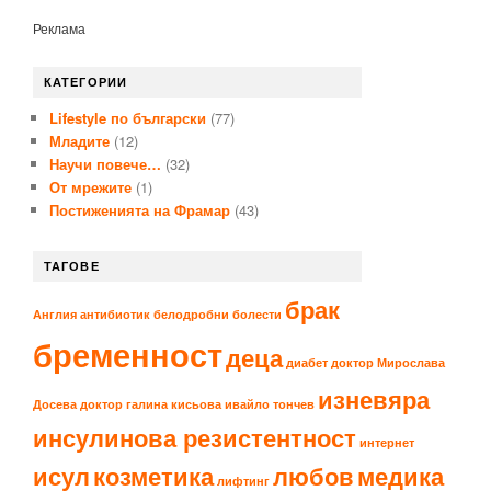
Реклама
КАТЕГОРИИ
Lifestyle по български
(77)
Младите
(12)
Научи повече…
(32)
От мрежите
(1)
Постиженията на Фрамар
(43)
ТАГОВЕ
брак
Англия
антибиотик
белодробни болести
бременност
деца
диабет
доктор Мирослава
изневяра
Досева
доктор галина кисьова
ивайло тончев
инсулинова резистентност
интернет
исул
козметика
любов
медика
лифтинг