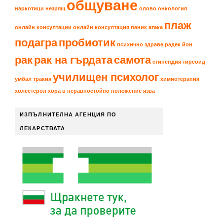
общуване
наркотици
незрящ
олово
онкология
плаж
онлайн консултации
онлайн консултация
паник атака
подагра
пробиотик
психично здраве
радек йон
рак
рак на гърдата
самота
стипендия
тиреоид
училищен психолог
умбал тракия
химиотерапия
холестерол
хора в неравностойно положение
язва
ИЗПЪЛНИТЕЛНА АГЕНЦИЯ ПО
ЛЕКАРСТВАТА