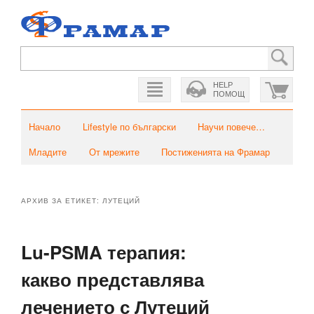
HELP
ПОМОЩ
Главно меню
Към основното съдържание
Към вторичното съдържание
Начало
Lifestyle по български
Научи повече…
Младите
От мрежите
Постиженията на Фрамар
АРХИВ ЗА ЕТИКЕТ:
ЛУТЕЦИЙ
Lu-PSMA терапия:
какво представлява
лечението с Лутеций