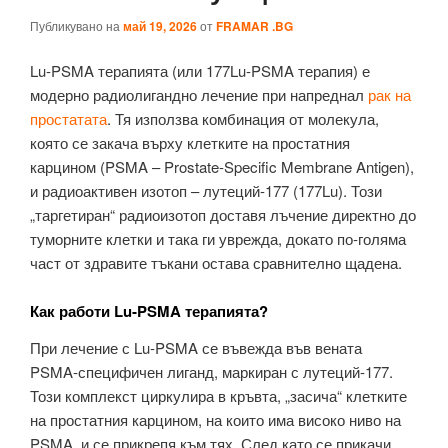
Публикувано на
май 19, 2026
от
FRAMAR .BG
Lu‑PSMA терапията (или 177Lu‑PSMA терапия) е
модерно радиолигандно лечение при напреднал
рак на
простатата
. Тя използва комбинация от молекула,
която се закача върху клетките на простатния
карцином (PSMA – Prostate‑Specific Membrane Antigen),
и радиоактивен изотоп – лутеций‑177 (177Lu). Този
„таргетиран“ радиоизотоп доставя лъчение директно до
туморните клетки и така ги уврежда, докато по‑голяма
част от здравите тъкани остава сравнително щадена.
Как работи Lu‑PSMA терапията?
При лечение с Lu‑PSMA се въвежда във вената
PSMA‑специфичен лиганд, маркиран с лутеций‑177.
Този комплекст циркулира в кръвта, „засича“ клетките
на простатния карцином, на които има високо ниво на
PSMA, и се прикрепя към тях. След като се прикачи,