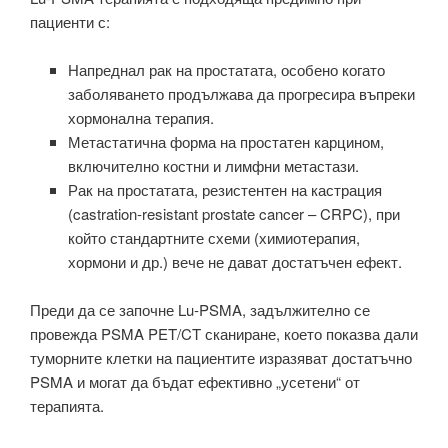
пациенти с:
Напреднал рак на простатата, особено когато
заболяването продължава да прогресира въпреки
хормонална терапия.
Метастатична форма на простатен карцином,
включително костни и лимфни метастази.
Рак на простатата, резистентен на кастрация
(castration‑resistant prostate cancer – CRPC), при
който стандартните схеми (химиотерапия,
хормони и др.) вече не дават достатъчен ефект.
Преди да се започне Lu‑PSMA, задължително се
провежда PSMA PET/CT сканиране, което показва дали
туморните клетки на пациентите изразяват достатъчно
PSMA и могат да бъдат ефективно „усетени“ от
терапията.