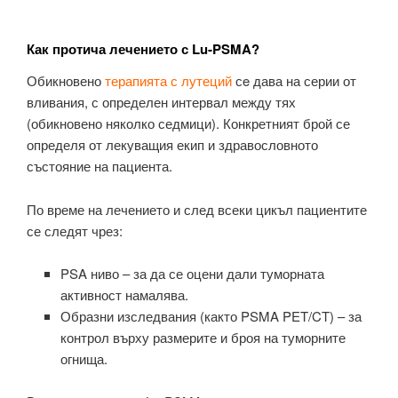
Как протича лечението с Lu‑PSMA?
Обикновено
терапията с лутеций
сe дава на серии от
вливания, с определен интервал между тях
(обикновено няколко седмици). Конкретният брой се
определя от лекуващия екип и здравословното
състояние на пациента.
По време на лечението и след всеки цикъл пациентите
се следят чрез:
PSA ниво – за да се оцени дали туморната
активност намалява.
Образни изследвания (както PSMA PET/CT) – за
контрол върху размерите и броя на туморните
огнища.