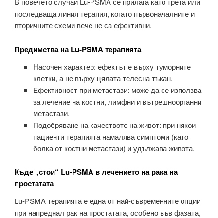
В повечето случаи Lu‑PSMA се прилага като трета или
последваща линия терапия, когато първоначалните и
вторичните схеми вече не са ефективни.
Предимства на Lu‑PSMA терапията
Насочен характер: ефектът е върху туморните
клетки, а не върху цялата телесна тъкан.
Ефективност при метастази: може да се използва
за лечение на костни, лимфни и вътрешноорганни
метастази.
Подобряване на качеството на живот: при някои
пациенти терапията намалява симптоми (като
болка от костни метастази) и удължава живота.
Къде „стои“ Lu‑PSMA в лечението на рака на
простатата
Lu‑PSMA терапията е една от най‑съвременните опции
при напреднал рак на простатата, особено във фазата,