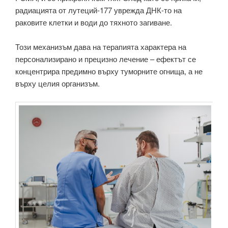
радиацията от лутеций‑177 уврежда ДНК‑то на
раковите клетки и води до тяхното загиване.
Този механизъм дава на терапията характера на
персонализирано и прецизно лечение – ефектът се
концентрира предимно върху туморните огнища, а не
върху целия организъм.