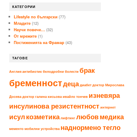
КАТЕГОРИИ
Lifestyle по български
(77)
Младите
(12)
Научи повече…
(32)
От мрежите
(1)
Постиженията на Фрамар
(43)
ТАГОВЕ
брак
Англия
антибиотик
белодробни болести
бременност
деца
диабет
доктор Мирослава
изневяра
Досева
доктор галина кисьова
ивайло тончев
инсулинова резистентност
интернет
исул
козметика
любов
медика
лифтинг
наднормено тегло
мементо
мобилни устройства