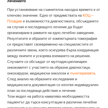
лечението
При установяване на съмнителна находка времето е от
ключово значение. Едно от предимствата на
КОЦ –
Пловдив
е възможността диагностиката, обсъждането
на случая и последващото лечение да бъдат
организирани в рамките на едно лечебно заведение.
Резултатите и образите от компютърната томография
се предоставят своевременно на специалистите от
различните звена, което осигурява бърза координация
между екипите и ускорява вземането на решения.
Случаите се обсъждат от мултидисциплинарен
онкокомитет с участието на образни диагностици,
онкохирурзи, медицински онколози и
лъчетерапевти
.
След анализ на образните изследвания и
медицинската документация се изготвя индивидуален
план за последващи действия и лечение.
Този модел на работа намалява необходимостта
пациентът да търси консултации в различни лечебни
заведения и съкращава времето между откриването на