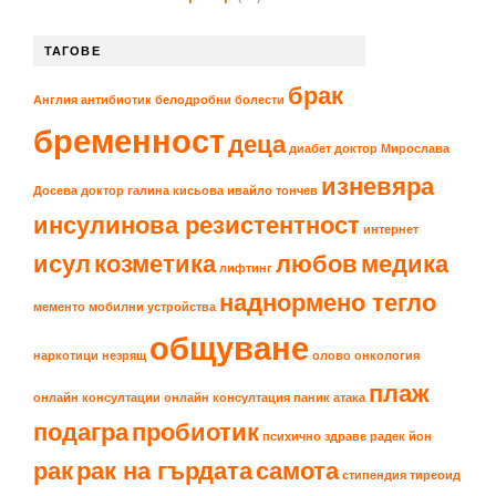
ТАГОВЕ
брак
Англия
антибиотик
белодробни болести
бременност
деца
диабет
доктор Мирослава
изневяра
Досева
доктор галина кисьова
ивайло тончев
инсулинова резистентност
интернет
исул
козметика
любов
медика
лифтинг
наднормено тегло
мементо
мобилни устройства
общуване
наркотици
незрящ
олово
онкология
плаж
онлайн консултации
онлайн консултация
паник атака
подагра
пробиотик
психично здраве
радек йон
рак
рак на гърдата
самота
стипендия
тиреоид