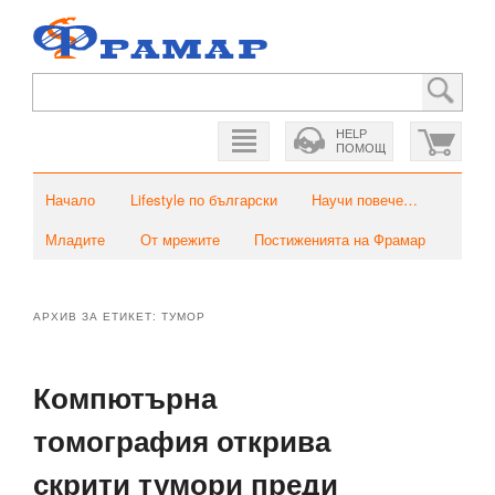
HELP
ПОМОЩ
Главно меню
Към основното съдържание
Към вторичното съдържание
Начало
Lifestyle по български
Научи повече…
Младите
От мрежите
Постиженията на Фрамар
АРХИВ ЗА ЕТИКЕТ:
ТУМОР
Компютърна
томография открива
скрити тумори преди