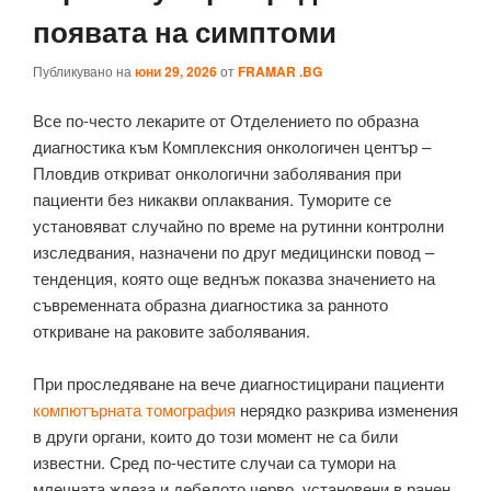
появата на симптоми
Публикувано на
юни 29, 2026
от
FRAMAR .BG
Все по-често лекарите от Отделението по образна
диагностика към Комплексния онкологичен център –
Пловдив откриват онкологични заболявания при
пациенти без никакви оплаквания. Туморите се
установяват случайно по време на рутинни контролни
изследвания, назначени по друг медицински повод –
тенденция, която още веднъж показва значението на
съвременната образна диагностика за ранното
откриване на раковите заболявания.
При проследяване на вече диагностицирани пациенти
компютърната томография
нерядко разкрива изменения
в други органи, които до този момент не са били
известни. Сред по-честите случаи са тумори на
млечната жлеза и дебелото черво, установени в ранен